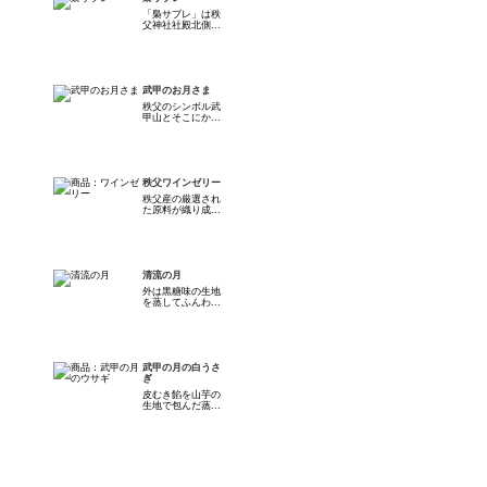
「梟サブレ」は秩
父神社社殿北側...
武甲のお月さま
秩父のシンボル武
甲山とそこにか...
秩父ワインゼリー
秩父産の厳選され
た原料が織り成...
清流の月
外は黒糖味の生地
を蒸してふんわ...
武甲の月の白うさ
ぎ
皮むき餡を山芋の
生地で包んだ蒸...