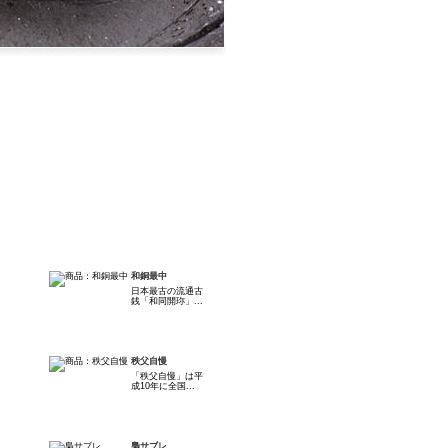
和銅最中
日本最古の流通古
銭「和同開珎」...
秩父自慢
「秩父自慢」は平
成10年に全国...
梟サブレ