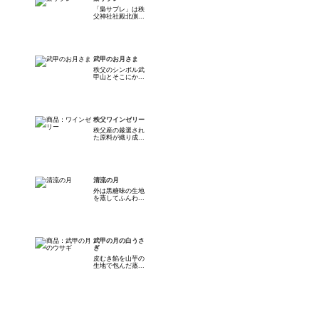
「梟サブレ」は秩
父神社社殿北側...
武甲のお月さま
秩父のシンボル武
甲山とそこにか...
秩父ワインゼリー
秩父産の厳選され
た原料が織り成...
清流の月
外は黒糖味の生地
を蒸してふんわ...
武甲の月の白うさ
ぎ
皮むき餡を山芋の
生地で包んだ蒸...