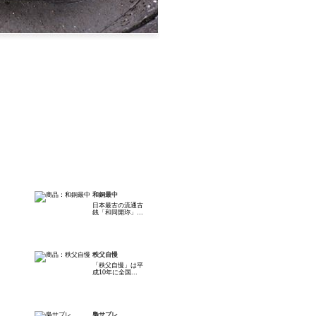
和銅最中
日本最古の流通古
銭「和同開珎」...
秩父自慢
「秩父自慢」は平
成10年に全国...
梟サブレ