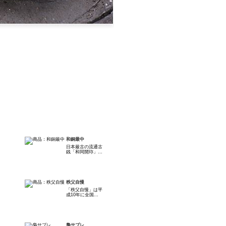
和銅最中
日本最古の流通古
銭「和同開珎」...
秩父自慢
「秩父自慢」は平
成10年に全国...
梟サブレ