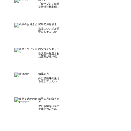
「梟サブレ」は秩
父神社社殿北側...
武甲のお月さま
秩父のシンボル武
甲山とそこにか...
秩父ワインゼリー
秩父産の厳選され
た原料が織り成...
清流の月
外は黒糖味の生地
を蒸してふんわ...
武甲の月の白うさ
ぎ
皮むき餡を山芋の
生地で包んだ蒸...