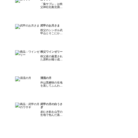
「梟サブレ」は秩
父神社社殿北側...
武甲のお月さま
秩父のシンボル武
甲山とそこにか...
秩父ワインゼリー
秩父産の厳選され
た原料が織り成...
清流の月
外は黒糖味の生地
を蒸してふんわ...
武甲の月の白うさ
ぎ
皮むき餡を山芋の
生地で包んだ蒸...