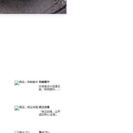
和銅最中
日本最古の流通古
銭「和同開珎」...
秩父自慢
「秩父自慢」は平
成10年に全国...
梟サブレ